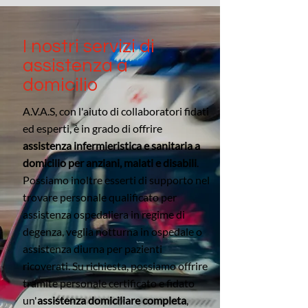
I nostri servizi di
assistenza a
domicilio
A.V.A.S, con l'aiuto di collaboratori fidati
ed esperti, è in grado di offrire
assistenza infermieristica e sanitaria a
domicilio per anziani, malati e disabili
.
Possiamo inoltre esserti di supporto nel
trovare personale qualificato per
assistenza ospedaliera in regime di
degenza, veglia notturna in ospedale o
assistenza diurna per pazienti
ricoverati. Su richiesta, possiamo offrire
tramite personale certificato e fidato
un'
assistenza domiciliare completa
,