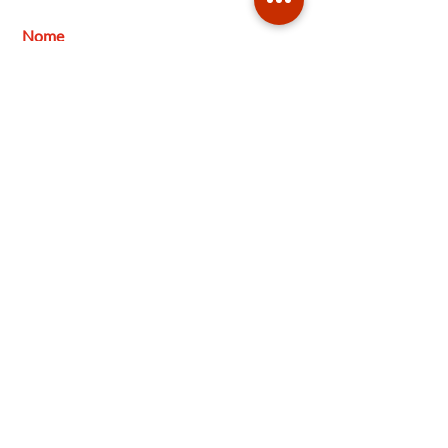
Nome
Cognome
Email
Messaggio
Accetto termini e condizioni