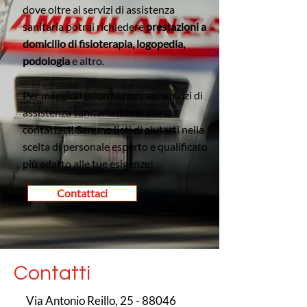
dove oltre ai servizi di assistenza
sanitaria potrai richiedere
prestazioni a
domicilio di fisioterapia, logopedia,
podologia
e altro.
Per maggiori informazioni sui servizi di
assistenza sanitaria domiciliare,
contattaci! Saremo lieti di aiutarti nella
scelta di personale esperto e qualificato
più adatto alle tue esigenze!
Contattaci
Contatti
Via Antonio Reillo,
25 - 88046